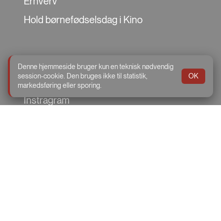
Erhverv
Hold børnefødselsdag i Kino
Social
Denne hjemmeside bruger kun en teknisk nødvendig
session-cookie. Den bruges ikke til statistik,
OK
facebook
markedsføring eller sporing.
Instragram
TikTok
Storegade 56, 8765 Klovborg
Telefon: